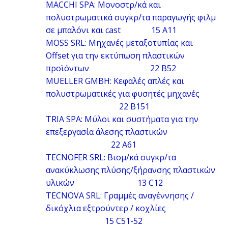
MACCHI SPA: Μονοστρ/κά και
πολυστρωματικά συγκρ/τα παραγωγής φιλμ
σε μπαλόνι και cast 15 A11
MOSS SRL: Μηχανές μεταξοτυπίας και
Offset για την εκτύπωση πλαστικών
προϊόντων 22 B52
MUELLER GMBH: Κεφαλές απλές και
πολυστρωματικές για φυσητές μηχανές
22 B151
TRIA SPA: Μύλοι και συστήματα για την
επεξεργασία άλεσης πλαστικών
22 A61
TECNOFER SRL: Βιομ/κά συγκρ/τα
ανακύκλωσης πλύσης/ξήρανσης πλαστικών
υλικών 13 C12
TECNOVA SRL: Γραμμές αναγέννησης /
δικόχλια εξτρούντερ / κοχλίες
15 C51-52