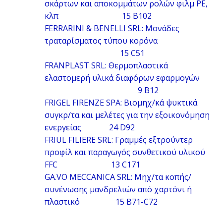
σκάρτων και αποκομμάτων ρολών φιλμ ΡΕ,
κλπ 15 B102
FERRARINI & BENELLI SRL: Μονάδες
τραταρίσματος τύπου κορόνα
15 C51
FRANPLAST SRL: Θερμοπλαστικά
ελαστομερή υλικά διαφόρων εφαρμογών
9 B12
FRIGEL FIRENZE SPA: Βιομηχ/κά ψυκτικά
συγκρ/τα και μελέτες για την εξοικονόμηση
ενεργείας 24 D92
FRIUL FILIERE SRL: Γραμμές εξτρούντερ
προφίλ και παραγωγός συνθετικού υλικού
FFC 13 C171
GA.VO MECCANICA SRL: Μηχ/τα κοπής/
συνένωσης μανδρελιών από χαρτόνι ή
πλαστικό 15 B71-C72