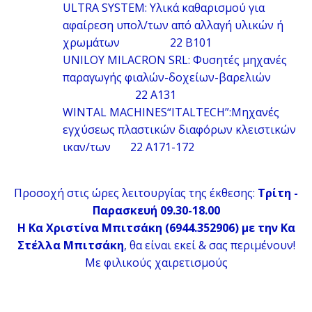
ULTRA SYSTEM: Υλικά καθαρισμού για
αφαίρεση υπολ/των από αλλαγή υλικών ή
χρωμάτων 22 B101
UNILOY MILACRON SRL: Φυσητές μηχανές
παραγωγής φιαλών-δοχείων-βαρελιών
22 A131
WINTAL MACHINES“ITALTECH”:Μηχανές
εγχύσεως πλαστικών διαφόρων κλειστικών
ικαν/των 22 A171-172
Προσοχή στις ώρες λειτουργίας της έκθεσης:
Τρίτη -
Παρασκευή 09.30-18.00
H Κα Χριστίνα Μπιτσάκη (6944.352906) με την Κα
Στέλλα Μπιτσάκη
, θα είναι εκεί & σας περιμένουν!
Με φιλικούς χαιρετισμούς