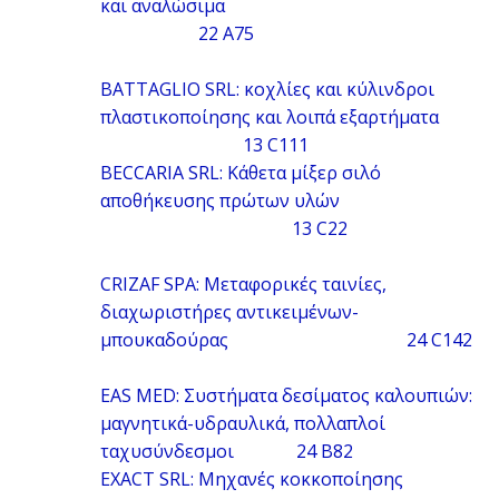
και αναλώσιμα
22 A75
BATTAGLIO SRL: κοχλίες και κύλινδροι
πλαστικοποίησης και λοιπά εξαρτήματα
13 C111
BECCARIA SRL: Κάθετα μίξερ σιλό
αποθήκευσης πρώτων υλών
13 C22
CRIZAF SPA: Μεταφορικές ταινίες,
διαχωριστήρες αντικειμένων-
μπουκαδούρας 24 C142
EAS MED: Συστήματα δεσίματος καλουπιών:
μαγνητικά-υδραυλικά, πολλαπλοί
ταχυσύνδεσμοι 24 B82
EXACT SRL: Μηχανές κοκκοποίησης