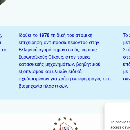
,
Ιδρύει το
1978
τη δική του ατομική
Το
α
επιχείρηση, αντιπροσωπεύοντας στην
μετ
 τα
Ελληνική αγορά σημαντικούς, κυρίως
Στέ
Ευρωπαϊκούς Οίκους, στον τομέα
στ
κατασκευής μηχανημάτων, βοηθητικού
υπ
εξοπλισμού και υλικών ειδικά
με 
σχεδιασμένων για χρήση σε εφαρμογές στη
συν
βιομηχανία πλαστικών.
To provide 
access devi